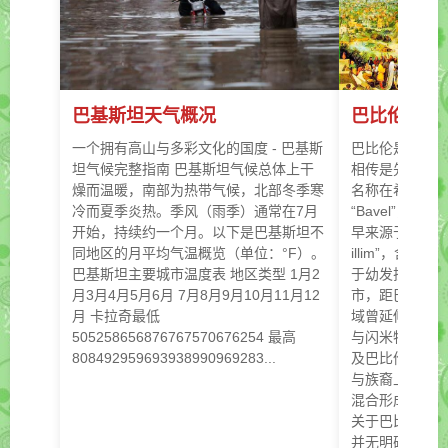
巴基斯坦天气概况
巴比伦
一个拥有高山与多彩文化的国度 - 巴基斯
巴比伦是古代
坦气候完整指南 巴基斯坦气候总体上干
相传是先知易
燥而温暖，南部为热带气候，北部冬季寒
名称在希伯来语中为
冷而夏季炎热。季风（雨季）通常在7月
“Bavel”，希腊
开始，持续约一个月。以下是巴基斯坦不
早来源于“Bab/-i
同地区的月平均气温概览（单位：°F）。
illim”，含义
巴基斯坦主要城市温度表 地区类型 1月2
于幼发拉底河
月3月4月5月6月 7月8月9月10月11月12
市，距巴格达以
月 卡拉奇最低
域曾延伸自巴
505258656876767570676254 最高
与闪米特人（
808492959693938990969283...
及巴比伦人间的
与族裔上，巴
混合形成，其
关于巴比伦城
并无明确的苏